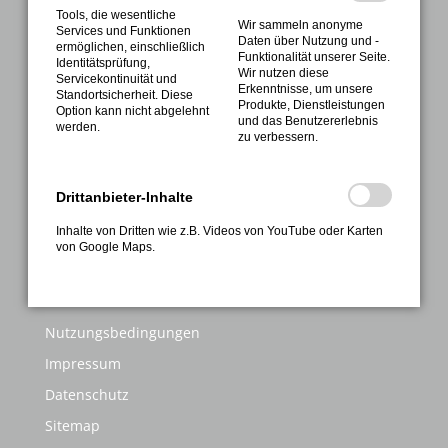
Sport
Tools, die wesentliche
Wir sammeln anonyme
Services und Funktionen
Gesundheitssport
Daten über Nutzung und -
ermöglichen, einschließlich
Funktionalität unserer Seite.
Sportabzeichen
Identitätsprüfung,
Wir nutzen diese
Servicekontinuität und
Erkenntnisse, um unsere
Termine
Standortsicherheit. Diese
Produkte, Dienstleistungen
Option kann nicht abgelehnt
und das Benutzererlebnis
Kontakte
werden.
zu verbessern.
Anmeldung
Drittanbieter-Inhalte
INFORMATIONEN
Inhalte von Dritten wie z.B. Videos von YouTube oder Karten
FAQ
von Google Maps.
Kontakt
Galerie
Nutzungsbedingungen
Impressum
Datenschutz
Sitemap