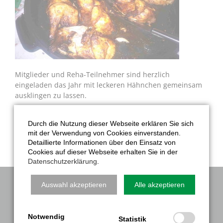
Mitglieder und Reha-Teilnehmer sind herzlich
eingeladen das Jahr mit leckeren Hähnchen gemeinsam
ausklingen zu lassen.
Anmeldungen bitte ausschließlich unter
www.bsg-
nordwalde.de Anmeldung.
(Bei Problemen wenden Sie
Durch die Nutzung dieser Webseite erklären Sie sich
sich bitte an die Geschäftsstelle in der Bahnhofstr. 38).
mit der Verwendung von Cookies einverstanden.
Detaillierte Informationen über den Einsatz von
Cookies auf dieser Webseite erhalten Sie in der
Datenschutzerklärung
.
Auswahl akzeptieren
Alle akzeptieren
NAVIGATION
Verein
Notwendig
Statistik