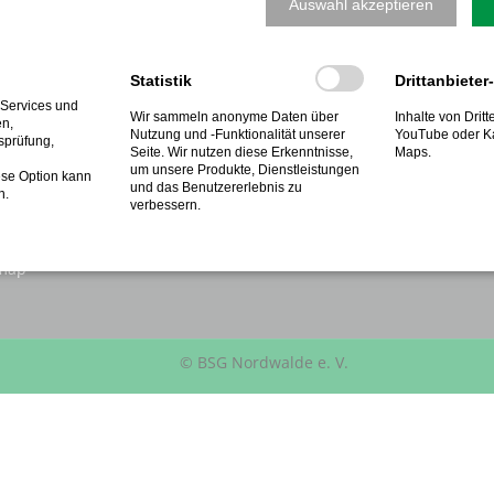
Auswahl akzeptieren
ORMATIONEN
NÄCHSTE VERANSTALTUNGE
07.08.2026 18:00–10:00
Statistik
Drittanbieter
BSG Kinderzelten
akt
 Services und
Wir sammeln anonyme Daten über
Inhalte von Drit
04.09.2026
en,
rie
Nutzung und -Funktionalität unserer
YouTube oder K
BSG Deutsche Meisterschaft
tsprüfung,
Seite. Wir nutzen diese Erkenntnisse,
Maps.
zungsbedingungen
Bosseln des dbs/npc
um unsere Produkte, Dienstleistungen
ese Option kann
und das Benutzererlebnis zu
n.
ressum
05.09.2026
verbessern.
BSG Deutsche Meisterschaft
nschutz
Bosseln des dbs/npc
emap
© BSG Nordwalde e. V.