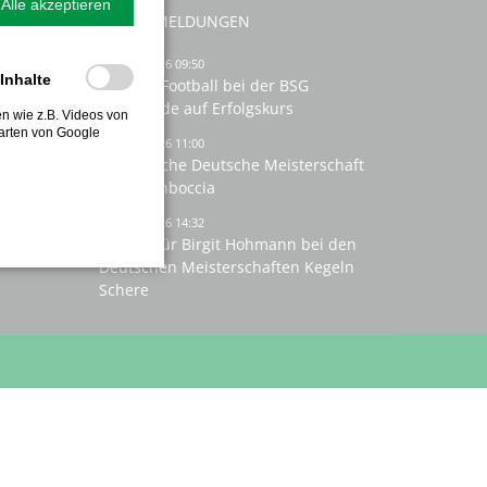
Alle akzeptieren
N
LETZTE MELDUNGEN
05.08.2026 09:50
-Inhalte
Walking Football bei der BSG
Nordwalde auf Erfolgskurs
ten wie z.B. Videos von
arten von Google
en
03.08.2026 11:00
Erfolgreiche Deutsche Meisterschaft
im Hallenboccia
en
07.07.2026 14:32
3. Platz für Birgit Hohmann bei den
Deutschen Meisterschaften Kegeln
Schere