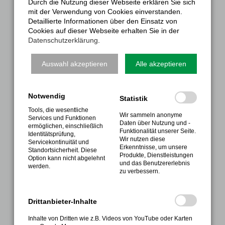
Durch die Nutzung dieser Webseite erklären Sie sich
mit der Verwendung von Cookies einverstanden.
Sportabzeichen
Detaillierte Informationen über den Einsatz von
Termine
Cookies auf dieser Webseite erhalten Sie in der
Datenschutzerklärung
.
Kontakte
Anmeldung
Auswahl akzeptieren
Alle akzeptieren
INFORMATIONEN
Notwendig
Statistik
FAQ
Tools, die wesentliche
Kontakt
Wir sammeln anonyme
Services und Funktionen
Daten über Nutzung und -
ermöglichen, einschließlich
Galerie
Funktionalität unserer Seite.
Identitätsprüfung,
Wir nutzen diese
Servicekontinuität und
Nutzungsbedingungen
Erkenntnisse, um unsere
Standortsicherheit. Diese
Produkte, Dienstleistungen
Option kann nicht abgelehnt
Impressum
und das Benutzererlebnis
werden.
zu verbessern.
Datenschutz
Sitemap
Drittanbieter-Inhalte
NÄCHSTE VERANSTALTUNGEN
Inhalte von Dritten wie z.B. Videos von YouTube oder Karten