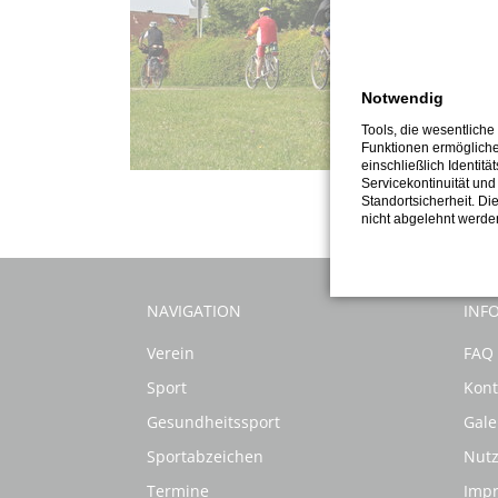
Notwendig
Tools, die wesentliche
Funktionen ermöglich
einschließlich Identitä
Servicekontinuität und
Standortsicherheit. Di
nicht abgelehnt werde
NAVIGATION
INF
Verein
FAQ
Sport
Kont
Gesundheitssport
Gale
Sportabzeichen
Nut
Termine
Imp