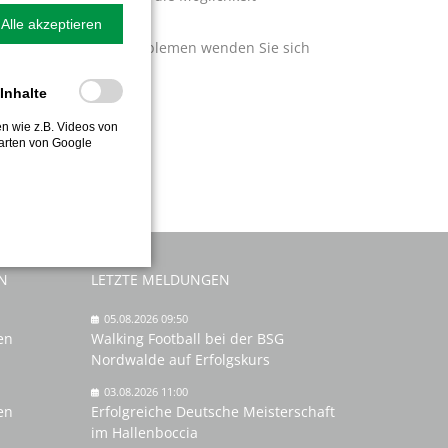
Alle akzeptieren
e Anmeldung.
(Bei Problemen wenden Sie sich
-Inhalte
ten wie z.B. Videos von
arten von Google
N
LETZTE MELDUNGEN
05.08.2026 09:50
en
Walking Football bei der BSG
Nordwalde auf Erfolgskurs
03.08.2026 11:00
en
Erfolgreiche Deutsche Meisterschaft
im Hallenboccia