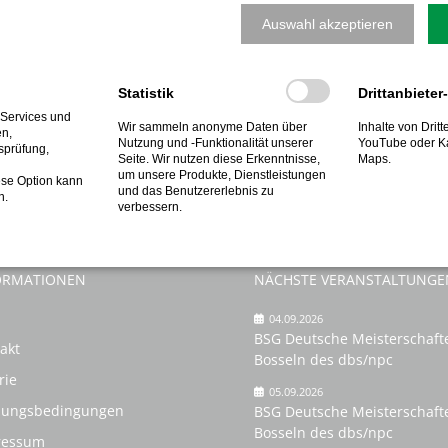
ausreichend zu regenerieren.
Auswahl akzeptieren
Anmeldungen bitte ausschließlich unter
www.bsg-nordwalde.d
bitte an die Geschäftsstelle in der Bahnhofstr. 38).
Statistik
Drittanbieter
 Services und
Wir sammeln anonyme Daten über
Inhalte von Drit
en,
Nutzung und -Funktionalität unserer
YouTube oder K
tsprüfung,
Seite. Wir nutzen diese Erkenntnisse,
Maps.
um unsere Produkte, Dienstleistungen
ese Option kann
und das Benutzererlebnis zu
n.
verbessern.
ORMATIONEN
NÄCHSTE VERANSTALTUNGE
04.09.2026
BSG Deutsche Meisterschaft
akt
Bosseln des dbs/npc
rie
05.09.2026
zungsbedingungen
BSG Deutsche Meisterschaft
Bosseln des dbs/npc
ressum