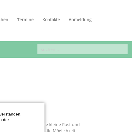
chen
Termine
Kontakte
Anmeldung
verstanden.
n der
fte der Strecke für eine kleine Rast und
jeden Geschmack sowie die Möglichkeit