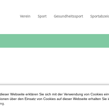
Verein
Sport
Gesundheitssport
Sportabzei
dieser Webseite erklären Sie sich mit der Verwendung von Cookies ein
Treffpunkt Bispinghof
ationen über den Einsatz von Cookies auf dieser Webseite erhalten Sie i
Gemeinsame Abfahrt mit einer Zwischenstation nach gut der Häl
ung
.
Stärkung. Am Ziel der Tour gibt es ordentliche Stärkungen für 