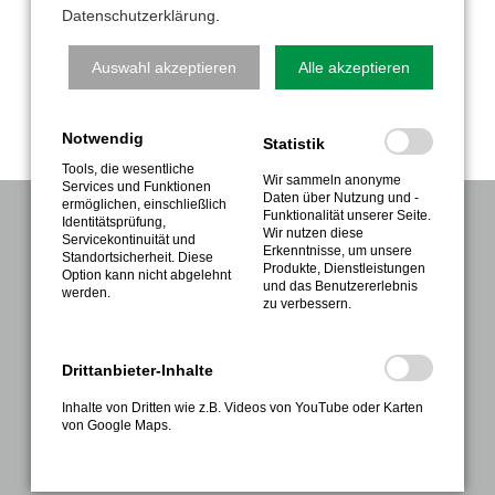
2025 Einladung Winterwanderung.pdf
(250,8 KiB)
Datenschutzerklärung
.
Auswahl akzeptieren
Alle akzeptieren
Notwendig
Statistik
Tools, die wesentliche
Wir sammeln anonyme
Services und Funktionen
Daten über Nutzung und -
ermöglichen, einschließlich
Funktionalität unserer Seite.
Identitätsprüfung,
NAVIGATION
Wir nutzen diese
Servicekontinuität und
Erkenntnisse, um unsere
Standortsicherheit. Diese
Produkte, Dienstleistungen
Verein
Option kann nicht abgelehnt
und das Benutzererlebnis
werden.
zu verbessern.
Sport
Gesundheitssport
Drittanbieter-Inhalte
Sportabzeichen
Inhalte von Dritten wie z.B. Videos von YouTube oder Karten
Termine
von Google Maps.
Kontakte
Anmeldung