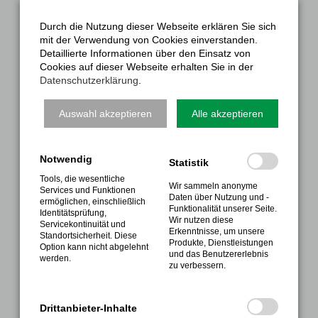
Sport
Durch die Nutzung dieser Webseite erklären Sie sich
mit der Verwendung von Cookies einverstanden.
Gesundheitssport
Detaillierte Informationen über den Einsatz von
Sportabzeichen
Cookies auf dieser Webseite erhalten Sie in der
Datenschutzerklärung
.
Termine
Kontakte
Auswahl akzeptieren
Alle akzeptieren
Anmeldung
Notwendig
INFORMATIONEN
Statistik
Tools, die wesentliche
Wir sammeln anonyme
FAQ
Services und Funktionen
Daten über Nutzung und -
ermöglichen, einschließlich
Kontakt
Funktionalität unserer Seite.
Identitätsprüfung,
Wir nutzen diese
Servicekontinuität und
Galerie
Erkenntnisse, um unsere
Standortsicherheit. Diese
Produkte, Dienstleistungen
Option kann nicht abgelehnt
Nutzungsbedingungen
und das Benutzererlebnis
werden.
zu verbessern.
Impressum
Datenschutz
Drittanbieter-Inhalte