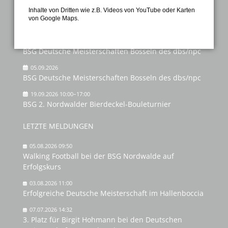
Sitemap
Inhalte von Dritten wie z.B. Videos von YouTube oder Karten
von Google Maps.
NÄCHSTE VERANSTALTUNGEN
04.09.2026
BSG Deutsche Meisterschaften Bosseln des dbs/npc
05.09.2026
BSG Deutsche Meisterschaften Bosseln des dbs/npc
19.09.2026 10:00–17:00
BSG 2. Nordwalder Bierdeckel-Bouleturnier
LETZTE MELDUNGEN
05.08.2026 09:50
Walking Football bei der BSG Nordwalde auf
Erfolgskurs
03.08.2026 11:00
Erfolgreiche Deutsche Meisterschaft im Hallenboccia
07.07.2026 14:32
3. Platz für Birgit Hohmann bei den Deutschen