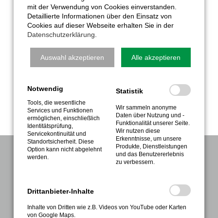
mit der Verwendung von Cookies einverstanden.
Ausgenommen von den Ortsmeisterschaften in
Detaillierte Informationen über den Einsatz von
den Einzelwettbewerben sind Sportkegler*innen.
Cookies auf dieser Webseite erhalten Sie in der
Weitere Informationen befinden sich auf der BSG-
Datenschutzerklärung
.
Internetseite unter
https://bsg-
nordwalde.de/Anmeldung.html
. Hier können sich
Auswahl akzeptieren
Alle akzeptieren
bereits jetzt die Interessierten anmelden.
Weitere Anmeldemöglichkeit besteht zu den
Notwendig
Öffnungszeiten des Büros der BSG im Vereinsheim
Statistik
auf der Bahnhofstraße 38.
Tools, die wesentliche
Wir sammeln anonyme
Services und Funktionen
Daten über Nutzung und -
ermöglichen, einschließlich
Funktionalität unserer Seite.
Identitätsprüfung,
Wir nutzen diese
Servicekontinuität und
Erkenntnisse, um unsere
Standortsicherheit. Diese
Produkte, Dienstleistungen
Option kann nicht abgelehnt
und das Benutzererlebnis
werden.
NAVIGATION
zu verbessern.
Verein
Drittanbieter-Inhalte
Sport
Gesundheitssport
Inhalte von Dritten wie z.B. Videos von YouTube oder Karten
von Google Maps.