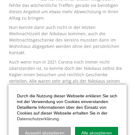
fehlte das wöchentliche Treffen; gerade sie benötigen
dieses Angebot um etwas mehr Abwechslung in ihren
Alltag zu bringen.
Nun konnte dann auch nicht in der letzten
Weihnachtszeit
der Nikolaus kommen, auch die
Weihnachtsgeschenke des Vereins mussten dann im
Wohnhaus abgegeben werden ohne den persönlichen
Kontakt.
Auch wenn nun in 2021 Corona noch immer nicht
überstanden ist, so konnte doch der Nikolaus selbst die
Kegler-Innen besuchen und reichlich Geschenke
verteilen. Alle waren sehr artig als der Nikolaus seinen
Besuch auf der Kegelbahn abstattete; nachdem er zum
nächsten Termin aufgebrochen, war alles wieder beim
Durch die Nutzung dieser Webseite erklären Sie sich
Alten!
mit der Verwendung von Cookies einverstanden.
Detaillierte Informationen über den Einsatz von
Hoffentlich kann dann auch noch zum Weihnachtsfest
Cookies auf dieser Webseite erhalten Sie in der
das Christkind kommen und dieses Jahr die Geschenke
Datenschutzerklärung
.
direkt an die Teilnehmer geben.
Auswahl akzeptieren
Alle akzeptieren