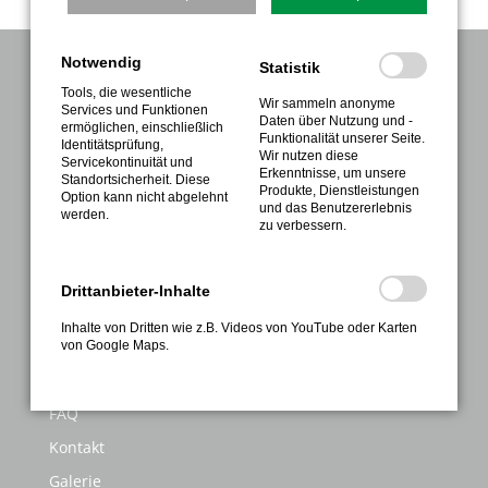
Notwendig
Statistik
NAVIGATION
Tools, die wesentliche
Wir sammeln anonyme
Services und Funktionen
Verein
Daten über Nutzung und -
ermöglichen, einschließlich
Funktionalität unserer Seite.
Identitätsprüfung,
Sport
Wir nutzen diese
Servicekontinuität und
Erkenntnisse, um unsere
Standortsicherheit. Diese
Gesundheitssport
Produkte, Dienstleistungen
Option kann nicht abgelehnt
und das Benutzererlebnis
werden.
Sportabzeichen
zu verbessern.
Termine
Kontakte
Drittanbieter-Inhalte
Anmeldung
Inhalte von Dritten wie z.B. Videos von YouTube oder Karten
von Google Maps.
INFORMATIONEN
FAQ
Kontakt
Galerie