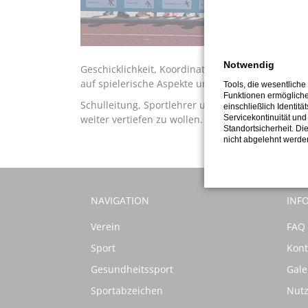
Notwendig
Geschicklichkeit, Koordination, Kraft und die Z
auf spielerische Aspekte und das Gestalten des 
Tools, die wesentliche
Funktionen ermöglich
Schulleitung, Sportlehrer und die Sportabzeiche
einschließlich Identitä
Servicekontinuität und
weiter vertiefen zu wollen.
Standortsicherheit. Di
nicht abgelehnt werde
NAVIGATION
INF
Verein
FAQ
Sport
Kont
Gesundheitssport
Gale
Sportabzeichen
Nut