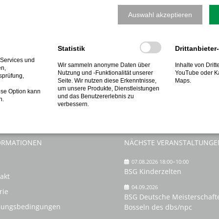
Neben Lehrerinnen, Lehrern, den Sportabzeichenprüfern der BSG
Auswahl akzeptieren
Riegenführungen bzw. Stationshelfer und gewährleisteten mit i
geplanten Veranstaltung. Die Wartezeiten zwischen den einzeln
verschiedenen kurzweiligen Bewegungsstationen und mit koope
usammenarbeit der Kinder die Teamarbeit erfordern und fördern, wa
Statistik
Drittanbieter
Sportfests als eine Mischung aus Wettkampf und Spiel.
 Services und
Wir sammeln anonyme Daten über
Inhalte von Drit
en,
Nutzung und -Funktionalität unserer
YouTube oder K
nprüfer der BSG Nordwalde waren sich einig, die gelungene Koope
tsprüfung,
Seite. Wir nutzen diese Erkenntnisse,
Maps.
um unsere Produkte, Dienstleistungen
ese Option kann
und das Benutzererlebnis zu
n.
verbessern.
ORMATIONEN
NÄCHSTE VERANSTALTUNGE
07.08.2026 18:00–10:00
BSG Kinderzelten
akt
04.09.2026
rie
BSG Deutsche Meisterschaft
zungsbedingungen
Bosseln des dbs/npc