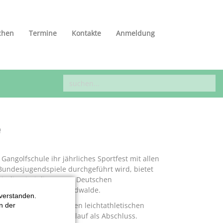
chen
Termine
Kontakte
Anmeldung
e
angolfschule ihr jährliches Sportfest mit allen
r Bundesjugendspiele durchgeführt wird, bietet
eit die Disziplinen zum Deutschen
erstützung der BSG Nordwalde.
verstanden.
n ihre Leistungen in den leichtathletischen
n der
 einem kleinen Staffellauf als Abschluss.