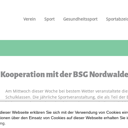
Verein
Sport
Gesundheitssport
Sportabzei
n Kooperation mit der BSG Nordwald
Am Mittwoch dieser Woche bei bestem Wetter veranstaltete die G
Schulklassen. Die jährliche Sportveranstaltung, die als Teil de
bislang nur den Kindern der dritten Klassen auch die Möglichk
Sportabzeichen abzulegen, hierbei wieder mit tatkräftiger Unt
dieser Webseite erklären Sie sich mit der Verwendung von Cookies ein
Weit über 140 Kinder, eingeteilt in Jahrgänge und Riegen, maße
ationen über den Einsatz von Cookies auf dieser Webseite erhalten Sie i
ung
.
Disziplinen wie Weitsprung, Schlagballwurf und Sprint, auch mit