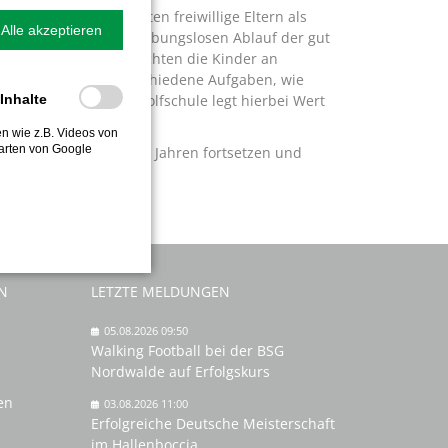
 Nordwalde fungierten freiwillige Eltern als
Alle akzeptieren
hrem Einsatz einen reibungslosen Ablauf der gut
en Disziplinen verbrachten die Kinder an
rativen Spielen. Verschiedene Aufgaben, wie
ren gefragt. Die Gangolfschule legt hierbei Wert
-Inhalte
ten wie z.B. Videos von
arten von Google
ration in den nächsten Jahren fortsetzen und
N
LETZTE MELDUNGEN
05.08.2026 09:50
Walking Football bei der BSG
Nordwalde auf Erfolgskurs
en
03.08.2026 11:00
Erfolgreiche Deutsche Meisterschaft
im Hallenboccia